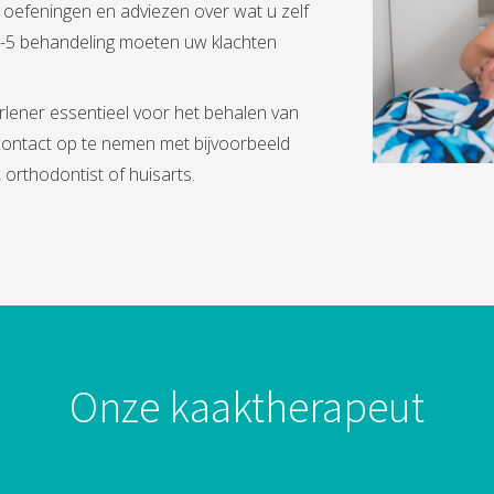
 oefeningen en adviezen over wat u zelf
3-5 behandeling moeten uw klachten
lener essentieel voor het behalen van
contact op te nemen met bijvoorbeeld
orthodontist of huisarts.
Onze kaaktherapeut