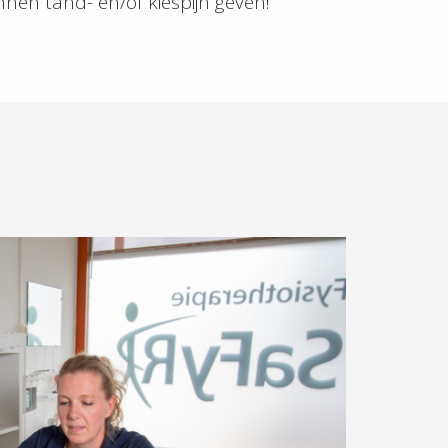
nnen tand- en/of kiespijn geven!