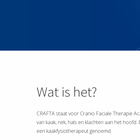
Wat is het?
CRAFTA staat voor Cranio Faciale Therapie Aca
van kaak, nek, hals en klachten aan het hoofd
een kaakfysiotherapeut genoemd.