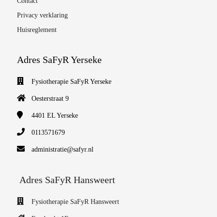
Contact
Privacy verklaring
Huisreglement
Adres SaFyR Yerseke
Fysiotherapie SaFyR Yerseke
Oesterstraat 9
4401 EL
Yerseke
0113571679
administratie@safyr.nl
Adres SaFyR Hansweert
Fysiotherapie SaFyR Hansweert