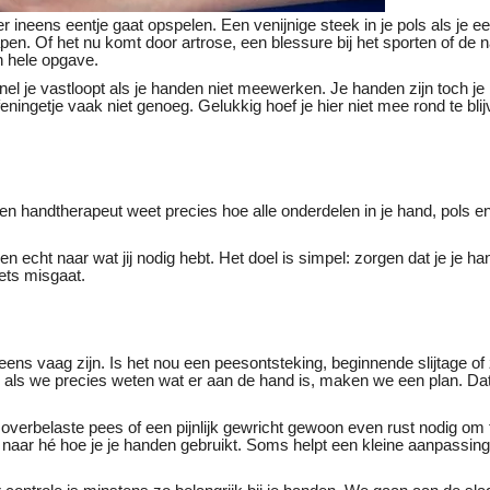
t er ineens eentje gaat opspelen. Een venijnige steek in je pols als je ee
apen. Of het nu komt door artrose, een blessure bij het sporten of de n
n hele opgave.
l je vastloopt als je handen niet meewerken. Je handen zijn toch je
eningetje vaak niet genoeg. Gelukkig hoef je hier niet mee rond te bli
Een handtherapeut weet precies hoe alle onderdelen in je hand, pols
 echt naar wat jij nodig hebt. Het doel is simpel: zorgen dat je je han
iets misgaat.
s vaag zijn. Is het nou een peesontsteking, beginnende slijtage of
 als we precies weten wat er aan de hand is, maken we een plan. Dat
overbelaste pees of een pijnlijk gewricht gewoon even rust nodig om t
k naar hé hoe je je handen gebruikt. Soms helpt een kleine aanpassin