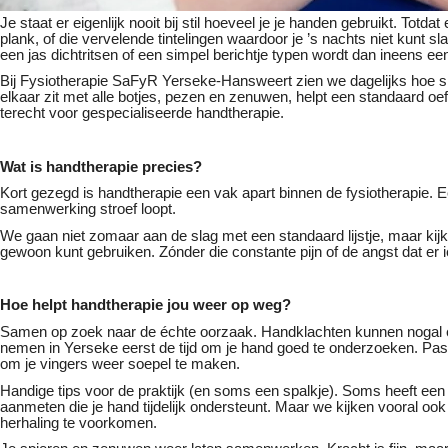
Je staat er eigenlijk nooit bij stil hoeveel je je handen gebruikt. Totda
plank, of die vervelende tintelingen waardoor je ’s nachts niet kunt sl
een jas dichtritsen of een simpel berichtje typen wordt dan ineens ee
Bij Fysiotherapie SaFyR Yerseke-Hansweert zien we dagelijks hoe sne
elkaar zit met alle botjes, pezen en zenuwen, helpt een standaard oef
terecht voor gespecialiseerde handtherapie.
Wat is handtherapie precies?
Kort gezegd is handtherapie een vak apart binnen de fysiotherapie. 
samenwerking stroef loopt.
We gaan niet zomaar aan de slag met een standaard lijstje, maar kijken
gewoon kunt gebruiken. Zónder die constante pijn of de angst dat er 
Hoe helpt handtherapie jou weer op weg?
Samen op zoek naar de échte oorzaak. Handklachten kunnen nogal een
nemen in Yerseke eerst de tijd om je hand goed te onderzoeken. Pas
om je vingers weer soepel te maken.
Handige tips voor de praktijk (en soms een spalkje). Soms heeft een 
aanmeten die je hand tijdelijk ondersteunt. Maar we kijken vooral oo
herhaling te voorkomen.