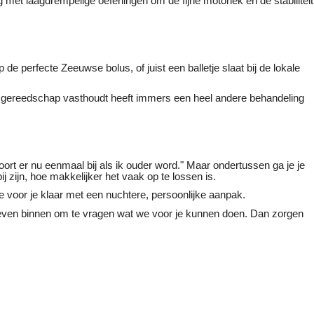
 met laagdrempelige oefeningen om de fijne motoriek en de stabiliteit
e perfecte Zeeuwse bolus, of juist een balletje slaat bij de lokale
r gereedschap vasthoudt heeft immers een heel andere behandeling
rt er nu eenmaal bij als ik ouder word." Maar ondertussen ga je je
j zijn, hoe makkelijker het vaak op te lossen is.
e voor je klaar met een nuchtere, persoonlijke aanpak.
ig even binnen om te vragen wat we voor je kunnen doen. Dan zorgen