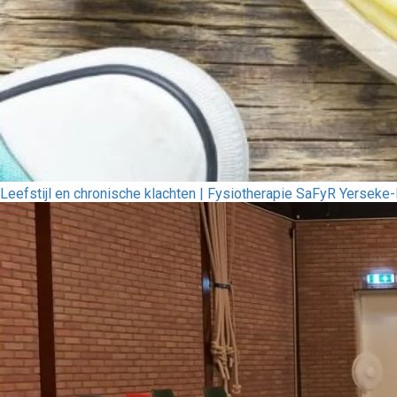
Leefstijl en chronische klachten | Fysiotherapie SaFyR Yersek