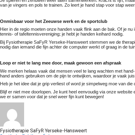
Je spieren en zenuwen weer laten samenwerken. Kracht is fijn, maar c
van je vingers en pols te trainen. Zo leert je hand stap voor stap we
Onmisbaar voor het Zeeuwse werk en de sportclub
Hier in de regio moeten onze handen vaak flink aan de bak. Of je nu i
tennis- of tafeltennisvereniging; je hebt je handen keihard nodig.
Bij Fysiotherapie SaFyR Yerseke-Hansweert stemmen we de therapie 
nodig dan iemand die fijn achter de computer werkt of graag in de tui
Loop er niet te lang mee door, maak gewoon een afspraak
We merken helaas vaak dat mensen veel te lang wachten met hand- of 
hand anders gebruiken om de pijn te ontwijken, waardoor je vaak juist 
Heb je het idee dat je grip verliest of word je simpelweg moe van di
Blijf er niet mee doorlopen. Je kunt heel eenvoudig via onze website
we er samen voor dat je snel weer fijn kunt bewegen!
Fysiotherapie SaFyR Yerseke-Hansweert