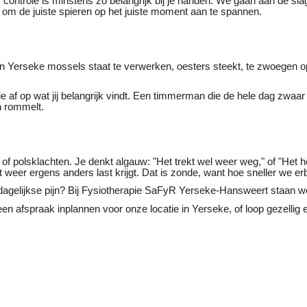
ontrole is minstens zo belangrijk bij je handen. We gaan aan de slag
er om de juiste spieren op het juiste moment aan te spannen.
n Yerseke mossels staat te verwerken, oesters steekt, te zwoegen op d
af op wat jij belangrijk vindt. Een timmerman die de hele dag zwaa
n rommelt.
polsklachten. Je denkt algauw: "Het trekt wel weer weg," of "Het hoo
weer ergens anders last krijgt. Dat is zonde, want hoe sneller we erbi
e dagelijkse pijn? Bij Fysiotherapie SaFyR Yerseke-Hansweert staan w
 een afspraak inplannen voor onze locatie in Yerseke, of loop gezell